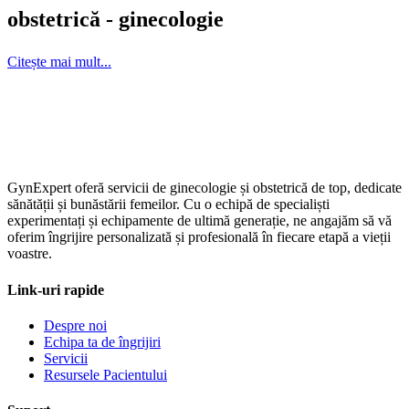
obstetrică - ginecologie​
Citește mai mult...
GynExpert oferă servicii de ginecologie și obstetrică de top, dedicate
sănătății și bunăstării femeilor. Cu o echipă de specialiști
experimentați și echipamente de ultimă generație, ne angajăm să vă
oferim îngrijire personalizată și profesională în fiecare etapă a vieții
voastre.
Link-uri rapide
Despre noi
Echipa ta de îngrijiri
Servicii
Resursele Pacientului