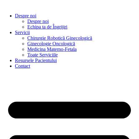
Despre noi
Despre noi
Echipa ta de Îngrijiri
Servicii
Chirurgie Robotică Ginecologică
Ginecologie Oncologică
Medicina Materno-Fetala
Toate Serviciile
Resursele Pacientului
Contact